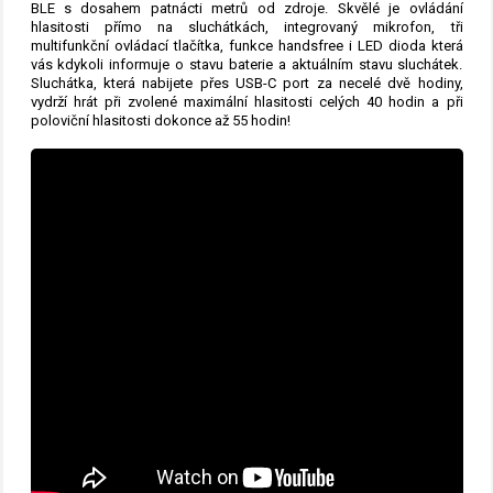
BLE s dosahem patnácti metrů od zdroje. Skvělé je ovládání
hlasitosti přímo na sluchátkách, integrovaný mikrofon, tři
multifunkční ovládací tlačítka, funkce handsfree i LED dioda která
vás kdykoli informuje o stavu baterie a aktuálním stavu sluchátek.
Sluchátka, která nabijete přes USB-C port za necelé dvě hodiny,
vydrží hrát při zvolené maximální hlasitosti celých 40 hodin a při
poloviční hlasitosti dokonce až 55 hodin!