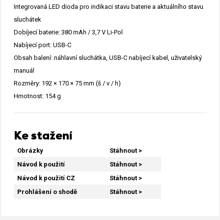
Integrovaná LED dioda pro indikaci stavu baterie a aktuálního stavu
sluchátek
Dobíjecí baterie: 380 mAh / 3,7 V Li-Pol
Nabíjecí port: USB-C
Obsah balení: náhlavní sluchátka, USB-C nabíjecí kabel, uživatelský
manuál
Rozměry: 192 × 170 × 75 mm (š / v / h)
Hmotnost: 154 g
Ke stažení
Obrázky
Stáhnout >
Návod k použití
Stáhnout >
Návod k použití CZ
Stáhnout >
Prohlášení o shodě
Stáhnout >