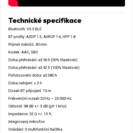
Technické specifikace
Bluetooth: V5.3 BLE
BT profily: A2DP 1.3, AVRCP 1.6, HFP 1.8
Průměr měničů: 40 mm
Kodek: AAC, SBC
Doba přehrávání: až 56 h (50% hlasitosti)
Doba přehrávání: až 42 h (100% hlasitosti)
Pohotovostní doba: až 380 h
Doba nabíjení: ≤ 2 h
Dosah BT připojení: 15 m
Frekvenční rozsah 20 Hz – 20 000 Hz
Citlivost: 98 dB +/- 3 dB (při 1 kHz)
Impedance: 32 Ω +/- 15 %
Integrovaný mikrofon
Ovládání: 3 multifunkční tlačítka