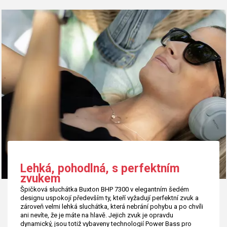
Lehká, pohodlná, s perfektním
zvukem
Špičková sluchátka Buxton BHP 7300 v elegantním šedém
designu uspokojí především ty, kteří vyžadují perfektní zvuk a
zároveň velmi lehká sluchátka, která nebrání pohybu a po chvíli
ani nevíte, že je máte na hlavě. Jejich zvuk je opravdu
dynamický, jsou totiž vybaveny technologií Power Bass pro