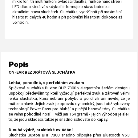
mikrofon, tři multifunkční ovládací tlačítka, funkce handsfree i
LED dioda která vás kdykoli informuje o stavu baterie a
aktuálním stavu sluchátek. Sluchátka, vydrží hrát při maximální
hlasitosti celých 40 hodin a při poloviční hlasitosti dokonce až
55 hodin!
Popis
ON-EAR BEZDRÁTOVÁ SLUCHÁTKA
Lehká, pohodlná, s perfektním zvukem
Špičková sluchátka Buxton BHP 7300 v elegantním šedém designu
uspokojí především ty, kteří vyžadují perfektní zvuk a zároveň velmi
lehká sluchátka, která nebrání pohybu a po chvíli ani nevíte, že je
máte na hlavě. Jejich zvuk je opravdu dynamický, jsou totiž vybaveny
technologií Power Bass pro hlubší a plnější basové tóny. Sluchátka
se velmi pohodlně nosí – váží jen 154 gramů - jejich výhodou je ale i
to, že jsou skládací, takže je snadno schováte do kapsy.
Dlouhá výdrž, praktické ovládání
Sluchátka Buxton BHP 7300 snadno připojíte přes Bluetooth V5.3