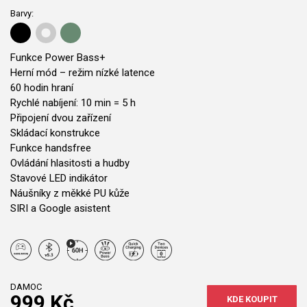
Barvy:
Funkce Power Bass+
Herní mód – režim nízké latence
60 hodin hraní
Rychlé nabíjení: 10 min = 5 h
Připojení dvou zařízení
Skládací konstrukce
Funkce handsfree
Ovládání hlasitosti a hudby
Stavové LED indikátor
Náušníky z měkké PU kůže
SIRI a Google asistent
DAMOC
999 Kč
KDE KOUPIT