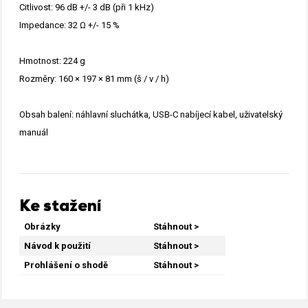
Citlivost: 96 dB +/- 3 dB (při 1 kHz)
Impedance: 32 Ω +/- 15 %
Hmotnost: 224 g
Rozměry: 160 × 197 × 81 mm (š / v / h)
Obsah balení: náhlavní sluchátka, USB-C nabíjecí kabel, uživatelský
manuál
Ke stažení
Obrázky
Stáhnout >
Návod k použití
Stáhnout >
Prohlášení o shodě
Stáhnout >