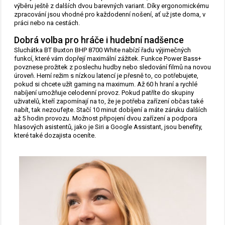
výběru ještě z dalších dvou barevných variant. Díky ergonomickému
zpracování jsou vhodné pro každodenní nošení, ať už jste doma, v
práci nebo na cestách.
Dobrá volba pro hráče i hudební nadšence
Sluchátka BT Buxton BHP 8700 White nabízí řadu výjimečných
funkcí, které vám dopřejí maximální zážitek. Funkce Power Bass+
povznese prožitek z poslechu hudby nebo sledování filmů na novou
úroveň. Herní režim s nízkou latencí je přesně to, co potřebujete,
pokud si chcete užít gaming na maximum. Až 60 h hraní a rychlé
nabíjení umožňuje celodenní provoz. Pokud patříte do skupiny
uživatelů, kteří zapomínají na to, že je potřeba zařízení občas také
nabít, tak nezoufejte. Stačí 10 minut dobíjení a máte záruku dalších
až 5 hodin provozu. Možnost připojení dvou zařízení a podpora
hlasových asistentů, jako je Siri a Google Assistant, jsou benefity,
které také dozajista oceníte.