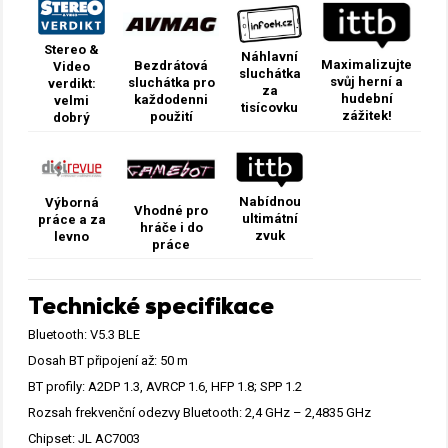
Stereo &
Náhlavní
Maximalizujte
Bezdrátová
Video
sluchátka
svůj herní a
sluchátka pro
verdikt:
za
hudební
každodenni
velmi
tisícovku
zážitek!
použití
dobrý
Nabídnou
Výborná
Vhodné pro
ultimátní
práce a za
hráče i do
zvuk
levno
práce
Technické specifikace
Bluetooth: V5.3 BLE
Dosah BT připojení až: 50 m
BT profily: A2DP 1.3, AVRCP 1.6, HFP 1.8; SPP 1.2
Rozsah frekvenční odezvy Bluetooth: 2,4 GHz – 2,4835 GHz
Chipset: JL AC7003