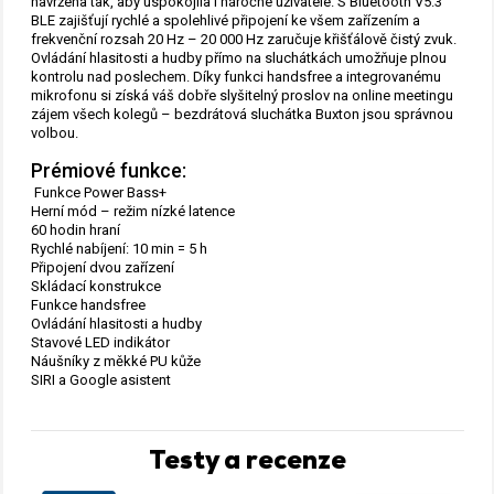
navržena tak, aby uspokojila i náročné uživatele. S Bluetooth V5.3
BLE zajišťují rychlé a spolehlivé připojení ke všem zařízením a
frekvenční rozsah 20 Hz – 20 000 Hz zaručuje křišťálově čistý zvuk.
Ovládání hlasitosti a hudby přímo na sluchátkách umožňuje plnou
kontrolu nad poslechem. Díky funkci handsfree a integrovanému
mikrofonu si získá váš dobře slyšitelný proslov na online meetingu
zájem všech kolegů – bezdrátová sluchátka Buxton jsou správnou
volbou.
​Prémiové funkce:
Funkce Power Bass+
Herní mód – režim nízké latence
60 hodin hraní
Rychlé nabíjení: 10 min = 5 h
Připojení dvou zařízení
Skládací konstrukce
Funkce handsfree
Ovládání hlasitosti a hudby
Stavové LED indikátor
Náušníky z měkké PU kůže
SIRI a Google asistent
Testy a recenze