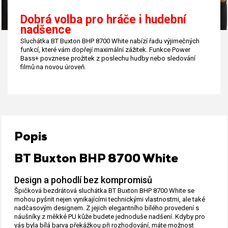
Dobrá volba pro hráče i hudební
nadšence
Sluchátka BT Buxton BHP 8700 White nabízí řadu výjimečných
funkcí, které vám dopřejí maximální zážitek. Funkce Power
Bass+ povznese prožitek z poslechu hudby nebo sledování
filmů na novou úroveň.
Popis
BT Buxton BHP 8700 White
Design a pohodlí bez kompromisů
Špičková bezdrátová sluchátka BT Buxton BHP 8700 White se
mohou pyšnit nejen vynikajícími technickými vlastnostmi, ale také
nadčasovým designem. Z jejich elegantního bílého provedení s
náušníky z měkké PU kůže budete jednoduše nadšení. Kdyby pro
vás byla bílá barva překážkou při rozhodování, máte možnost