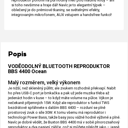
reproduktor ponořili na půl hodiny metr pod hladinu vody – ani
si toho nevšimne a hraje dál! Navíc je to elegantní týpek –
oblečený je do prémiové tkaniny, se světelnými efekty,
integrovaným mikrofonem, AUX vstupem a handsfree funkcí!
Popis
VODĚODOLNÝ BLUETOOTH REPRODUKTOR
BBS 4400 Ocean
Malý rozměrem, velký výkonem
Je nižší, než skleněný půllitr, ale zvukem rozhodně překvapí. Nabít
ho přes USB-C port je brnkačka a pak už jede muzika třeba až
jedenáct hodin v kuse – to když máte volume na půlce. Výkon je
nečekaně příjemných 15W. Když ale reproduktor s funkcí TWS
bezdrátově spřáhnete s dalším BBS 4400 – rozduní se plně
prostorový zvuk o síle 30W. K tomu všemu má reproduktor i
technologii Power Bass, takže basy jsou vážně hodně výživné a plné.
Navíc je dobré vědět, že Buxton BBS 4400 má v sobě plnorozsahový
reproduktor a dva pasivní zářiče, což si můžete přeložit jako – jasně,