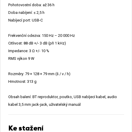
Pohotovostní doba: až 36 h
Doba nabíjení: ≤ 2,5 h
Nabíjecí port: USB-C
Frekvenční odezva: 150 Hz – 20 000 Hz
Citlivost: 88 dB +/- 3 dB (při 1 kHz)
Impedance: 3 Ω +/- 10 %
RMS výkon 9 W
Rozměry: 79 × 128 × 79 mm (š / v / h)
Hmotnost: 313 g
Obsah balení: BT reproduktor, poutko, USB nabíjecí kabel, audio
kabel 3,5 mm jack-jack, uživatelský manuál
Ke stažení