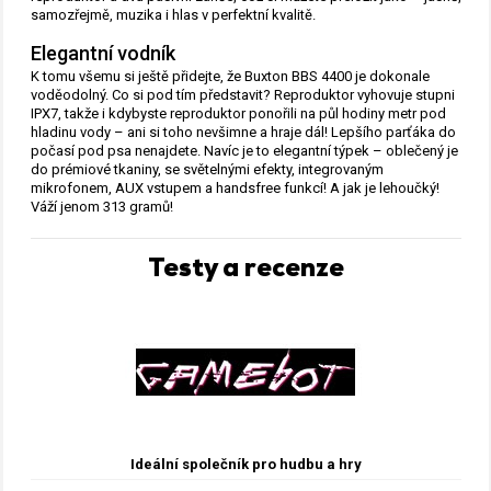
samozřejmě, muzika i hlas v perfektní kvalitě.
Elegantní vodník
K tomu všemu si ještě přidejte, že Buxton BBS 4400 je dokonale
voděodolný. Co si pod tím představit? Reproduktor vyhovuje stupni
IPX7, takže i kdybyste reproduktor ponořili na půl hodiny metr pod
hladinu vody – ani si toho nevšimne a hraje dál! Lepšího parťáka do
počasí pod psa nenajdete. Navíc je to elegantní týpek – oblečený je
do prémiové tkaniny, se světelnými efekty, integrovaným
mikrofonem, AUX vstupem a handsfree funkcí! A jak je lehoučký!
Váží jenom 313 gramů!
Testy a recenze
Ideální společník pro hudbu a hry