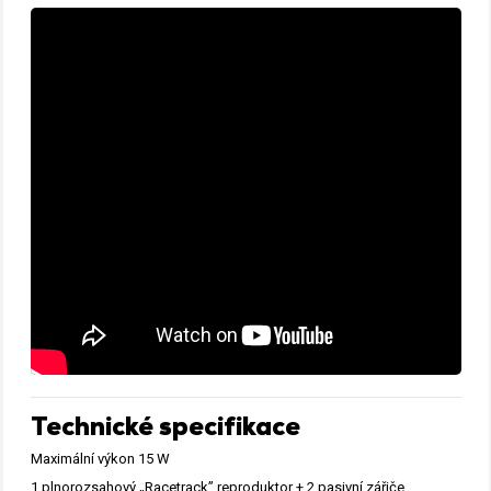
Technické specifikace
Maximální výkon 15 W
1 plnorozsahový „Racetrack” reproduktor + 2 pasivní zářiče