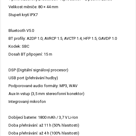
Velikost měniče: 80 × 44 mm
Stupeň krytí IPX7
Bluetooth V5.0
BT profily: A2DP 1.0, AVRCP 1.5, AVCTP 1.4, HFP 1.5, GAVDP 1.0
Kodek: SBC
Dosah BT připojení: 15 m
DSP (Digitální signálový procesor)
USB port (přehrávání hudby)
Podporované audio formáty: MP3, WAV
Aux-In vstup (3,5 mm stereofonní konektor)
Integrovaný mikrofon
Dobíjecí baterie: 1800 mAh / 3,7 V Li-Ion
Doba přehrávání: až 11 h (50% hlasitosti)
Doba přehrávání: až 4 h (100% hlasitosti)